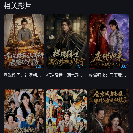
相关影片
第15集
第16集
第17集
第18集
第19集
第20集
第21集
第22集
第23集
第24集
9.6
3.1
3.8
第25集
第26集
靠说段子，让满朝老登大破大防
祥瑞降世，满宫珍视护长宁
废储归来：丑妻竟是九天女帝
第27集
第28集
第29集
第30集
第31集
第32集
第33集
第34集