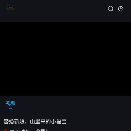
视频
替婚新娘，山里来的小福宝