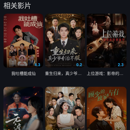
相关影片
第15集
第16集
第17集
第18集
第19集
第20集
第21集
第22集
第23集
第24集
4.3
0.2
2.3
第25集
第26集
我吐槽能成仙
重生归来，真少爷专治不服
上位游戏：影帝的特别辅导
第27集
第28集
第29集
第30集
第31集
第32集
第33集
第34集