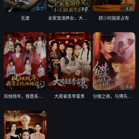
第35集
第36集
2.7
8.0
4.9
无渡
全家宠溺养女，大小姐重生归来
顾少的独家占有
第37集
第38集
第39集
第40集
第41集
第42集
第43集
第44集
第45集
第46集
5.1
8.5
5.4
第47集
第48集
风烛残年，我靠系统攻略宗门
大周雀圣李富贵
分娩之夜，与傅先生破镜重圆
第49集
第50集
第51集
第52集
第53集
第54集