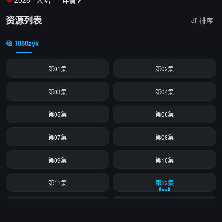
2026
·
大陆
·
·
详情


资源列表
排序

1080zyk
第01集
第02集
第03集
第04集
第05集
第06集
第07集
第08集
第09集
第10集
第11集
第12集
第13集
第14集