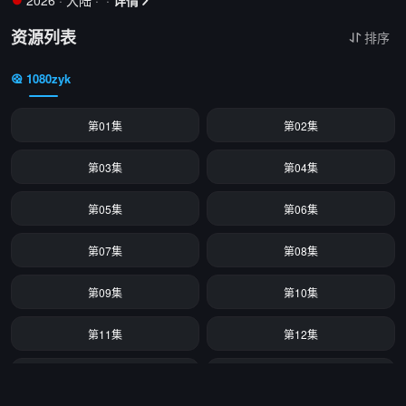
2026
·
大陆
·
·
详情


资源列表
排序

1080zyk
第01集
第02集
第03集
第04集
第05集
第06集
第07集
第08集
第09集
第10集
第11集
第12集
第13集
第14集