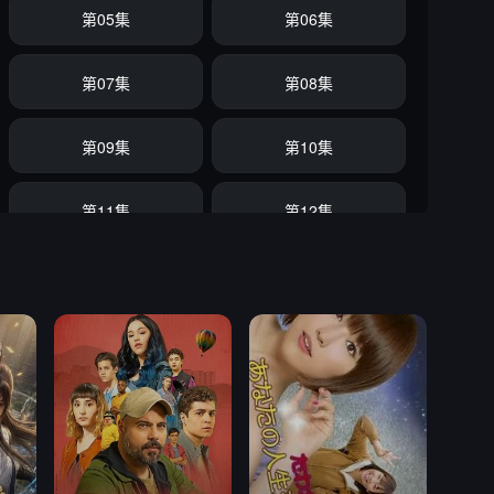
第05集
第06集
第12集
第13集
第07集
第08集
第14集
第09集
第10集
第15集
第16集
第11集
第12集
第17集
第18集
第13集
第14集
第19集
第15集
第16集
第20集
第21集
第17集
第18集
第22集
第23集
第19集
第20集