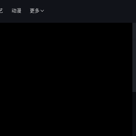
艺
动漫
更多