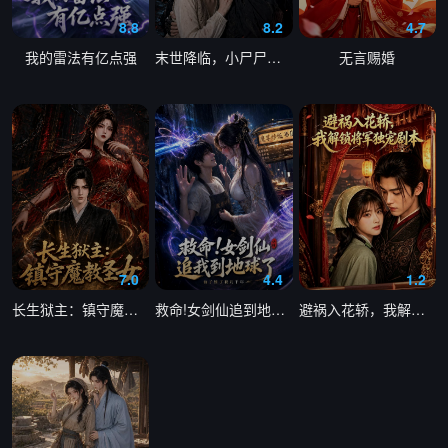
第35集
第36集
8.8
8.2
4.7
我的雷法有亿点强
末世降临，小尸尸我呀吸吸吸
无言赐婚
第37集
第38集
第39集
第40集
第41集
第42集
第43集
第44集
第45集
第46集
7.0
4.4
1.2
第47集
第48集
长生狱主：镇守魔教圣女
救命!女剑仙追到地球了
避祸入花轿，我解锁将军独宠剧本
第49集
第50集
第51集
第52集
第53集
第54集