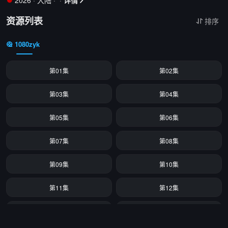
2026
·
大陆
·
·
详情


资源列表
排序

1080zyk
第01集
第02集
第03集
第04集
第05集
第06集
第07集
第08集
第09集
第10集
第11集
第12集
第13集
第14集