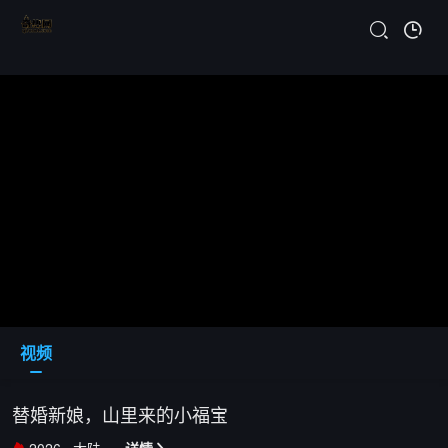
视频
替婚新娘，山里来的小福宝