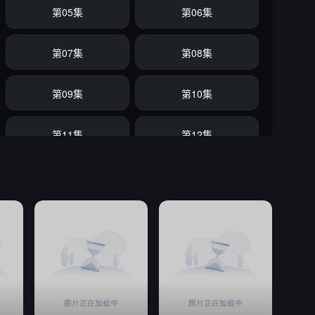
第05集
第06集
第12集
第13集
第07集
第08集
第14集
第09集
第10集
第15集
第16集
第11集
第12集
第17集
第18集
第13集
第14集
第19集
第15集
第16集
第20集
第21集
第17集
第18集
第22集
第23集
第19集
第20集