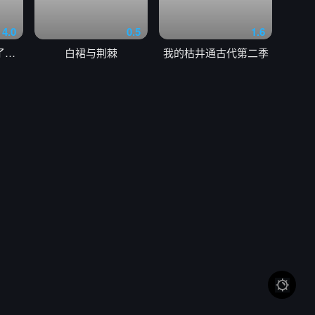
第24集
第21集
第22集
第25集
4.0
0.5
1.6
第26集
丧尸末世，我觉醒了无限复制异能
白裙与荆棘
我的枯井通古代第二季
第23集
第24集
第27集
第28集
第25集
第26集
第29集
第27集
第28集
第30集
第31集
第29集
第30集
第32集
第33集
第31集
第32集
第34集
第33集
第34集
第35集

第36集
第35集
第36集