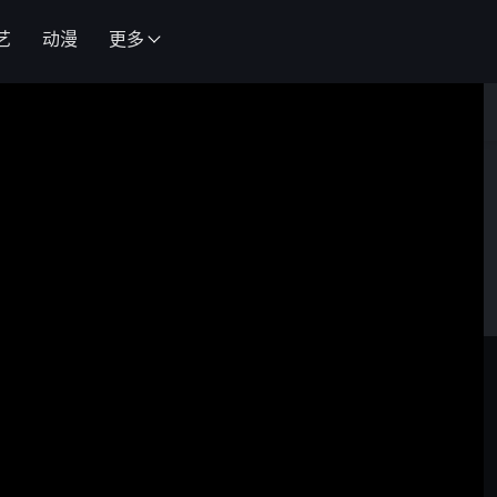
艺
动漫
更多