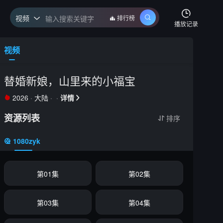
视频
排行榜

播放记录
第01集
视频
弹
幕
第02集
颜
色
替婚新娘，山里来的小福宝
第03集
2026
·
大陆
·
·
详情
第04集


第05集
资源列表
排序

第06集
1080zyk
第07集
第08集
第01集
第02集
第09集
第10集
第03集
第04集
第11集