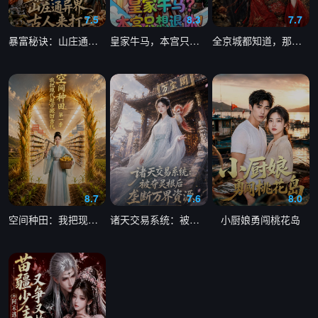
第35集
第36集
7.5
8.3
7.7
暴富秘诀：山庄通异界古人来打工
皇家牛马，本宫只想退休
全京城都知道，那对父女是双坑了
第37集
第38集
第39集
第40集
第41集
第42集
第43集
第44集
第45集
第46集
8.7
7.6
8.0
第47集
第48集
空间种田：我把现代超市搬回古代第一季
诸天交易系统：被夺灵根后垄断万界资源
小厨娘勇闯桃花岛
第49集
第50集
第51集
第52集
第53集
第54集