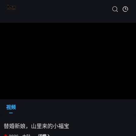
视频
替婚新娘，山里来的小福宝