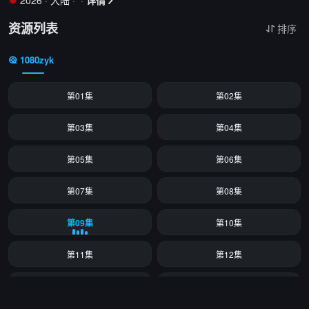
2026
·
大陆
·
·
详情


资源列表
排序

1080zyk
第01集
第02集
第03集
第04集
第05集
第06集
第07集
第08集
第09集
第10集
第11集
第12集
第13集
第14集