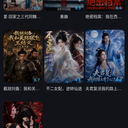
第35集
第36集
6.9
9.5
5.6
爱·回家之三代同糖粤语
重器
绝密档案：我在西山基地工作的那十年
第37集
第38集
第39集
第40集
第41集
第42集
第43集
第44集
第45集
第46集
3.7
4.6
9.9
第47集
第48集
截胡刘备：我和关羽张飞三结义之黄巾篇
不二女配，逆转仙途
夫君复活我的路上有了心上人
第49集
第50集
第51集
第52集
第53集
第54集