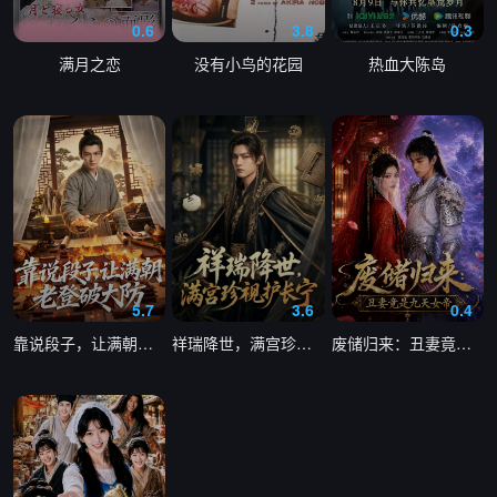
第35集
第36集
0.6
3.8
0.3
满月之恋
没有小鸟的花园
热血大陈岛
第37集
第38集
第39集
第40集
第41集
第42集
第43集
第44集
第45集
第46集
5.7
3.6
0.4
第47集
第48集
靠说段子，让满朝老登大破大防
祥瑞降世，满宫珍视护长宁
废储归来：丑妻竟是九天女帝
第49集
第50集
第51集
第52集
第53集
第54集