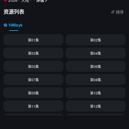
2026
·
大陆
·
·
详情


资源列表
排序

1080zyk
第01集
第02集
第03集
第04集
第05集
第06集
第07集
第08集
第09集
第10集
第11集
第12集
第13集
第14集