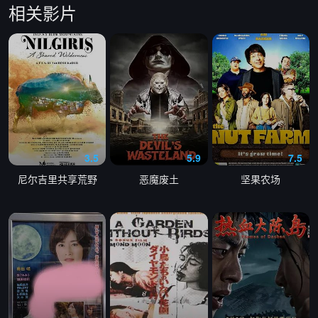
相关影片
第15集
第16集
第17集
第18集
第19集
第20集
第21集
第22集
第23集
第24集
3.5
5.9
7.5
第25集
第26集
尼尔吉里共享荒野
恶魔废土
坚果农场
第27集
第28集
第29集
第30集
第31集
第32集
第33集
第34集