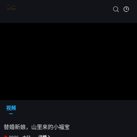
视频
替婚新娘，山里来的小福宝