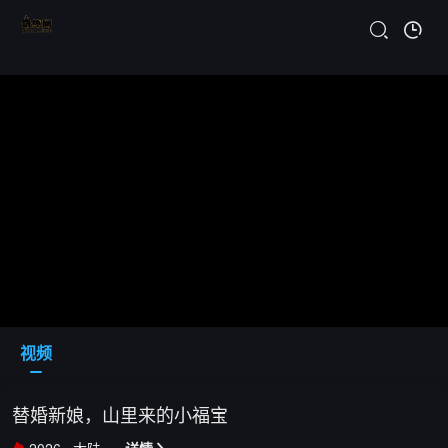
视频
替婚新娘，山里来的小福宝