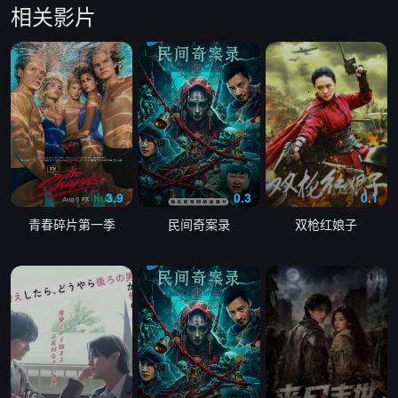
相关影片
第15集
第16集
第17集
第18集
第19集
第20集
第21集
第22集
第23集
第24集
3.9
0.3
0.1
第25集
第26集
青春碎片第一季
民间奇案录
双枪红娘子
第27集
第28集
第29集
第30集
第31集
第32集
第33集
第34集