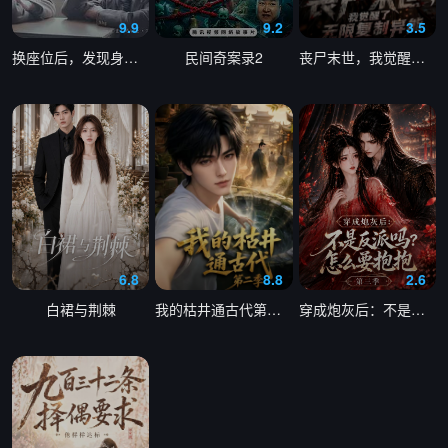
第35集
第36集
9.9
9.2
3.5
换座位后，发现身后的男生好像喜欢我
民间奇案录2
丧尸末世，我觉醒了无限复制异能
第37集
第38集
第39集
第40集
第41集
第42集
第43集
第44集
第45集
第46集
6.8
8.8
2.6
第47集
第48集
白裙与荆棘
我的枯井通古代第二季
穿成炮灰后：不是反派吗？怎么要抱抱第三季
第49集
第50集
第51集
第52集
第53集
第54集