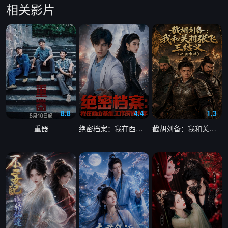
相关影片
第15集
第16集
第17集
第18集
第19集
第20集
第21集
第22集
第23集
第24集
8.8
4.4
1.3
第25集
第26集
重器
绝密档案：我在西山基地工作的那十年
截胡刘备：我和关羽张飞三结义之黄巾篇
第27集
第28集
第29集
第30集
第31集
第32集
第33集
第34集