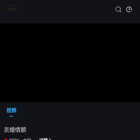
视频
京婚情颤