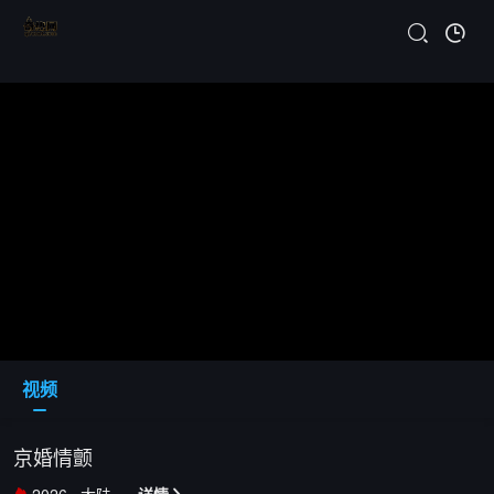
视频
京婚情颤