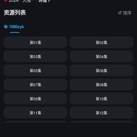
2026
·
大陆
·
·
详情


资源列表
排序

1080zyk
第01集
第02集
第03集
第04集
第05集
第06集
第07集
第08集
第09集
第10集
第11集
第12集
第13集
第14集