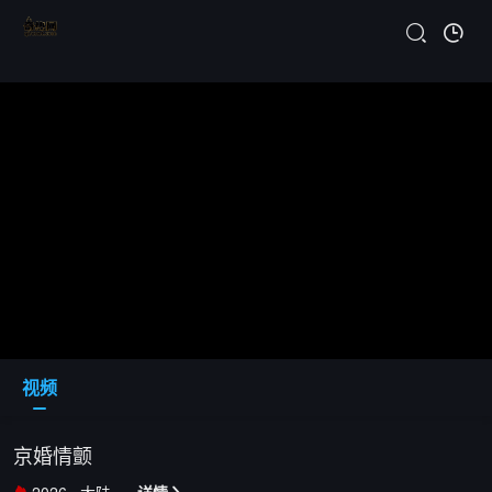
视频
京婚情颤