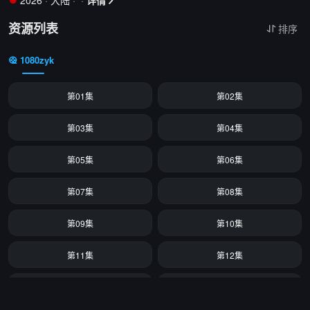
2026
·
大陆
·
·
详情


资源列表
排序

1080zyk
第01集
第02集
第03集
第04集
第05集
第06集
第07集
第08集
第09集
第10集
第11集
第12集
第13集
第14集