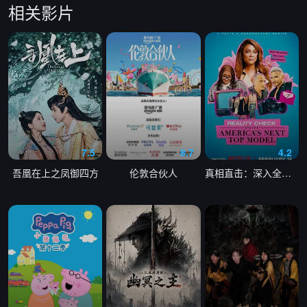
相关影片
第15集
第16集
第17集
第18集
第19集
第20集
第21集
第22集
第23集
第24集
7.5
8.7
4.2
第25集
第26集
吾凰在上之凤御四方
伦敦合伙人
真相直击：深入全美超模大赛第一季
第27集
第28集
第29集
第30集
第31集
第32集
第33集
第34集