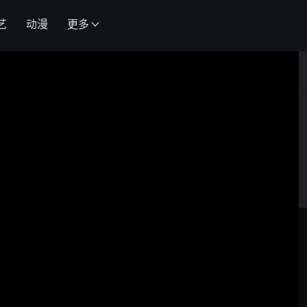
艺
动漫
更多