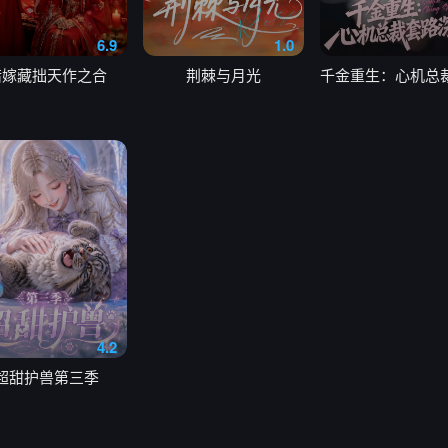
6.9
1.0
错嫁藏拙天作之合
荆棘与月光
4.2
超甜护兽第三季