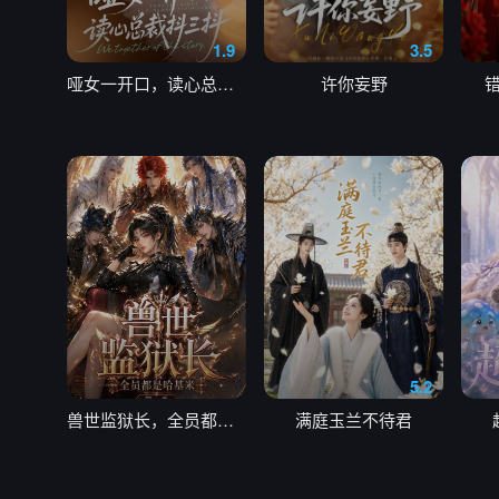
1.9
3.5
哑女一开口，读心总裁抖三抖
许你妄野
5.2
兽世监狱长，全员都是哈基米第一季
满庭玉兰不待君