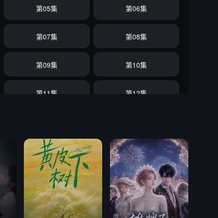
第05集
第06集
第12集
第13集
第07集
第08集
第14集
第09集
第10集
第15集
第16集
第11集
第12集
第17集
第18集
第13集
第14集
第19集
第15集
第16集
第20集
第21集
第17集
第18集
第22集
第23集
第19集
第20集