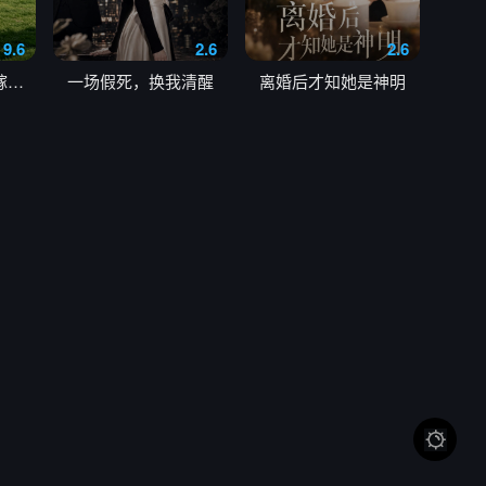
第24集
第21集
第22集
第25集
9.6
2.6
2.6
第26集
第一串烤肉后，我嫁给了顶流
一场假死，换我清醒
离婚后才知她是神明
第23集
第24集
第27集
第28集
第25集
第26集
第29集
第27集
第28集
第30集
第31集
第29集
第30集
第32集
第33集
第31集
第32集
第34集
第33集
第34集
第35集

第36集
第35集
第36集