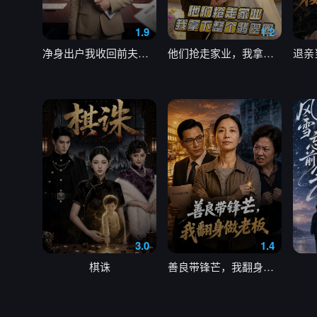
1.9
1.2
净身出户我收回前夫百亿订单
他们抢走家业，我拿下整个翡翠圈
3.0
1.4
棋诛
善良带锋芒，我翻身做老板