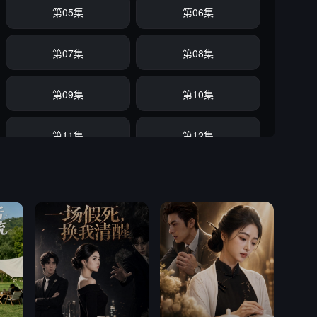
第05集
第06集
第12集
第13集
第07集
第08集
第14集
第09集
第10集
第15集
第16集
第11集
第12集
第17集
第18集
第13集
第14集
第19集
第15集
第16集
第20集
第21集
第17集
第18集
第22集
第23集
第19集
第20集