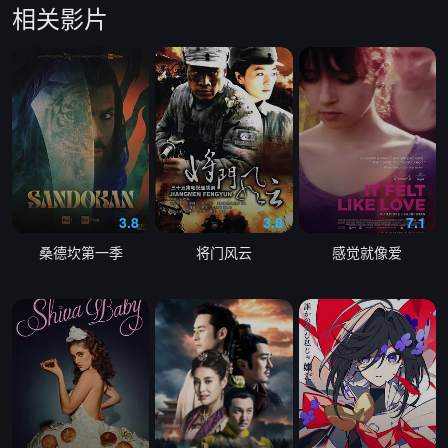
相关影片
第15集
第16集
第17集
第18集
第19集
第20集
第21集
第22集
第23集
第24集
3.8
3.8
7.1
第25集
第26集
桑德坎第一季
将门风云
感觉就像爱
第27集
第28集
第29集
第30集
第31集
第32集
第33集
第34集