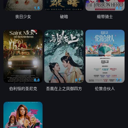
第35集
第36集
1.5
8.2
丧日少女
破暗
缎带骑士
第37集
第38集
第39集
第40集
第41集
第42集
第43集
第44集
第45集
第46集
6.8
8.7
7.3
第47集
第48集
伯利恒的圣尼克
吾凰在上之凤御四方
伦敦合伙人
第49集
第50集
第51集
第52集
第53集
第54集