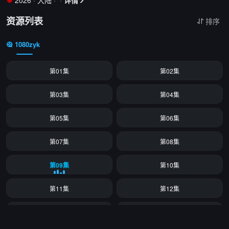
2026
·
大陆
·
·
详情


资源列表
排序

1080zyk
第01集
第02集
第03集
第04集
第05集
第06集
第07集
第08集
第09集
第10集
第11集
第12集
第13集
第14集