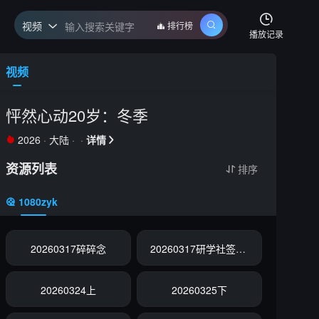
视频
排行榜

播放记录
20260317碎碎念
视频
弹
幕
20260317研学社签到处
颜
色
怦然心动20岁：冬季
20260324上
2026
·
大陆
·
·
详情
20260325下


20260325碎碎念
资源列表
排序

20260326大课间
1080zyk
20260327加更
20260328四件套
20260317碎碎念
20260317研学社签到处
20260331上
20260401下
20260324上
20260325下
20260401碎碎念