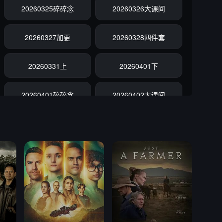
20260325碎碎念
20260326大课间
20260402大课间
20260403加更
20260327加更
20260328四件套
20260404四件套
20260331上
20260401下
20260407上
20260408下
20260401碎碎念
20260402大课间
20260409大课间
20260410加更
20260403加更
20260404四件套
20260411四件套
20260407上
20260408下
20260412特辑
20260412连连看
20260409大课间
20260410加更
20260414上
20260414下
20260411四件套
20260412特辑