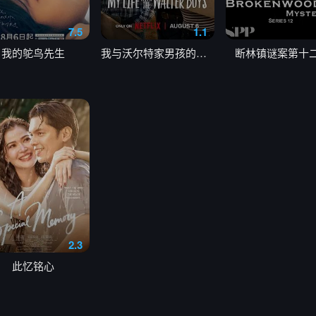
7.5
1.1
我的鸵鸟先生
我与沃尔特家男孩的生活第三季
断林镇谜案第十
2.3
此忆铭心