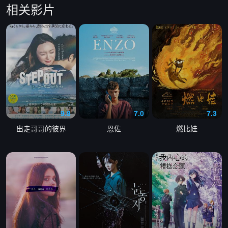
相关影片
20260407上
20260408下
20260409大课间
20260410加更
20260411四件套
20260412特辑
20260412连连看
20260414上
20260414下
20260414碎碎念
9.8
7.0
7.3
20260416大课间
20260417加更
出走哥哥的彼界
恩佐
燃比娃
20260418四件套
20260419特辑
20260421上
20260421下
20260422碎碎念
20260423大课间
20260424加更
20260425四件套