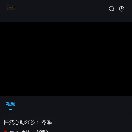
视频
怦然心动20岁：冬季