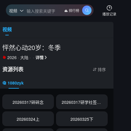
视频
排行榜

播放记录
20260317碎碎念
视频
弹
幕
20260317研学社签到处
颜
色
怦然心动20岁：冬季
20260324上
2026
·
大陆
·
·
详情
20260325下


20260325碎碎念
资源列表
排序

20260326大课间
1080zyk
20260327加更
20260328四件套
20260317碎碎念
20260317研学社签到处
20260331上
20260401下
20260324上
20260325下
20260401碎碎念