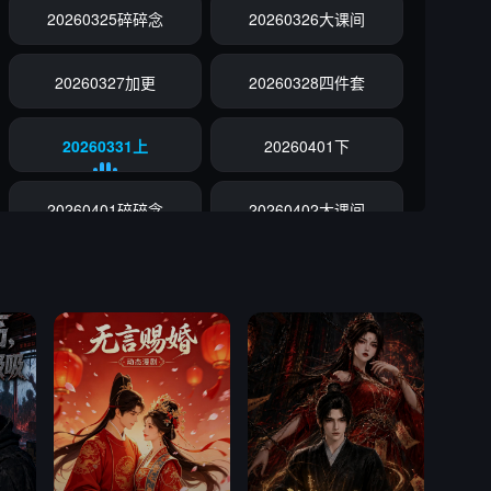
20260325碎碎念
20260326大课间
20260402大课间
20260403加更
20260327加更
20260328四件套
20260404四件套
20260331上
20260401下
20260407上
20260408下
20260401碎碎念
20260402大课间
20260409大课间
20260410加更
20260403加更
20260404四件套
20260411四件套
20260407上
20260408下
20260412特辑
20260412连连看
20260409大课间
20260410加更
20260414上
20260414下
20260411四件套
20260412特辑