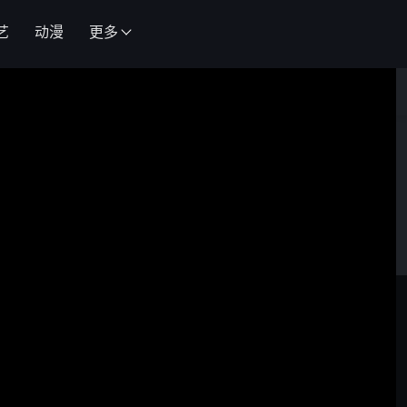
艺
动漫
更多