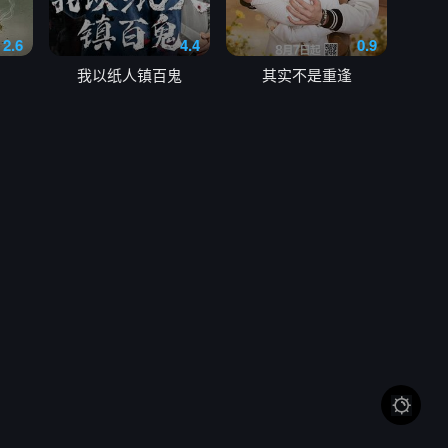
20260414碎碎念
20260412连连看
20260414上
20260416大课间
2.6
4.4
0.9
20260417加更
我以纸人镇百鬼
其实不是重逢
20260414下
20260414碎碎念
20260418四件套
20260419特辑
20260416大课间
20260417加更
20260421上
20260418四件套
20260419特辑
20260421下
20260422碎碎念
20260421上
20260421下
20260423大课间
20260424加更
20260422碎碎念
20260423大课间
20260425四件套
20260424加更
20260425四件套
20260428上

20260428下
20260428上
20260428下