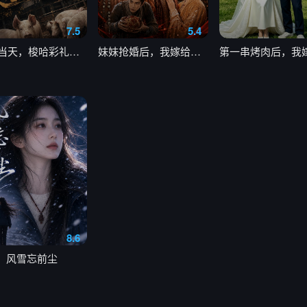
7.5
5.4
退亲当天，梭哈彩礼买猪圈
妹妹抢婚后，我嫁给了真龙天子
8.6
风雪忘前尘