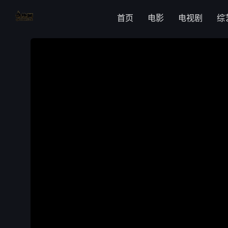
首页
电影
电视剧
综