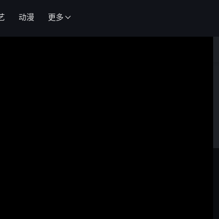
艺
动漫
更多