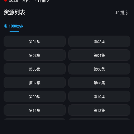
2026
·
大陆
·
·
详情


资源列表
排序

1080zyk
第01集
第02集
第03集
第04集
第05集
第06集
第07集
第08集
第09集
第10集
第11集
第12集
第13集
第14集