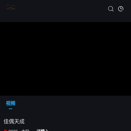
视频
佳偶天成