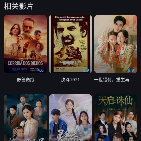
相关影片
第15集
第16集
第17集
第18集
第19集
第20集
第21集
第22集
第23集
第24集
4.6
5.9
6.9
第25集
第26集
野兽赛跑
决斗1971
一世错付，重生再不当后妈
第27集
第28集
第29集
第30集
第31集
第32集
第33集
第34集