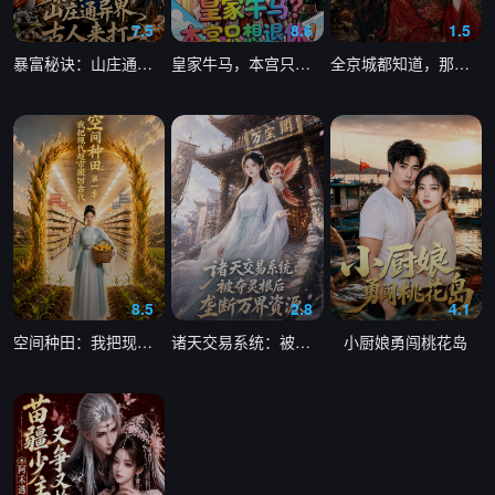
7.5
8.6
1.5
暴富秘诀：山庄通异界古人来打工
皇家牛马，本宫只想退休
全京城都知道，那对父女是双坑了
8.5
2.8
4.1
空间种田：我把现代超市搬回古代第一季
诸天交易系统：被夺灵根后垄断万界资源
小厨娘勇闯桃花岛