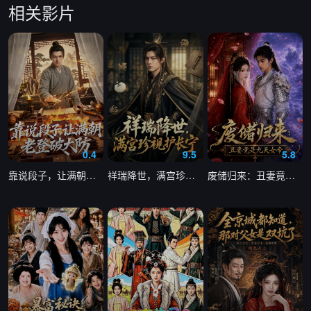
相关影片
第15集
第16集
第17集
第18集
第19集
第20集
第21集
第22集
第23集
第24集
0.4
9.5
5.8
第25集
第26集
靠说段子，让满朝老登大破大防
祥瑞降世，满宫珍视护长宁
废储归来：丑妻竟是九天女帝
第27集
第28集
第29集
第30集