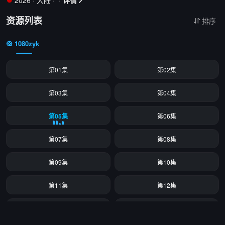
2026
·
大陆
·
·
详情


资源列表
排序

1080zyk
第01集
第02集
第03集
第04集
第05集
第06集
第07集
第08集
第09集
第10集
第11集
第12集
第13集
第14集