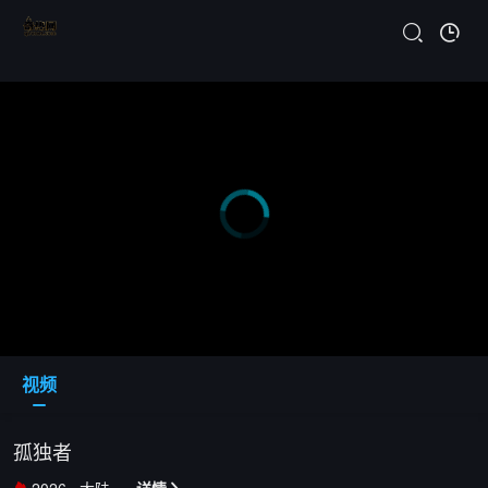
视频
孤独者