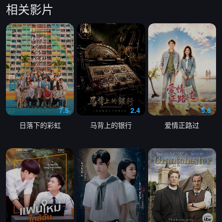
相关影片
第15集
第16集
第17集
第18集
第19集
第20集
第21集
第22集
第23集
第24集
7.5
2.4
5.8
第25集
第26集
日落下的彩虹
马背上的银行
爱情正路过
第27集
第28集
第29集
第30集