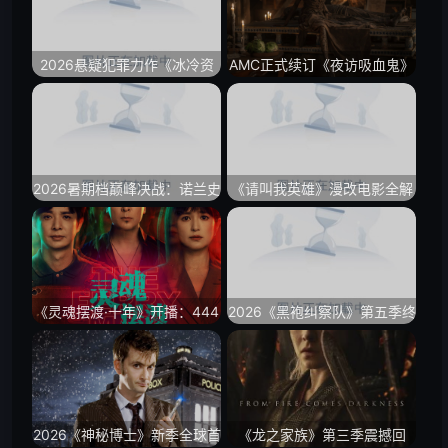
点
2026悬疑犯罪力作《冰冷资
AMC正式续订《夜访吸血鬼》
产：空壳博弈》席卷全球：罗
第四季：新季定名《Queen of
生门式庭审反转、离岸黑金链
the Damned》，阿卡莎主线
条解密与现代商战惊悚美学新
开启
峰值
2026暑期档巅峰决战：诺兰史
《请叫我英雄》漫改电影全解
诗科幻《奥德赛》碰撞《蜘蛛
密：奇葩ZQN丧尸、死宅逆袭
侠4》，汤姆·赫兰德成最大赢
与硬核重口味废土动作片通关
家？
必备
《灵魂摆渡·十年》开播：444
2026《黑袍纠察队》第五季终
号便利店重启，老粉终于等到
章解密：祖国人暴走失控、屠
这盏灯
夫的最后清算与全球反英雄爆
款神剧终极盛宴
2026《神秘博士》新季全球首
《龙之家族》第三季震撼回