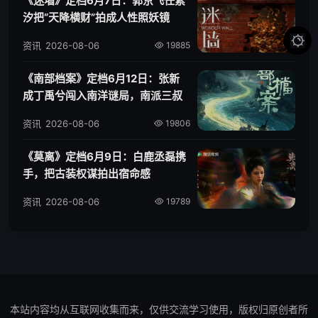
《迷墙》定档6月7日：郭京飞任素
汐把“天降横财”拍成人性照妖镜

资讯
2026-08-06
19885
《南部档案》定档6月12日：张新
成丁禹兮闯入南洋谜局，南派三叔
IP再添新篇
资讯
2026-08-06
19806
《莫离》定档6月9日：白鹿丞磊携
手，把古装权谋拍出宿命感
资讯
2026-08-06
19789
本站内容均从互联网收集而来，仅供交流学习使用，版权归原创者所