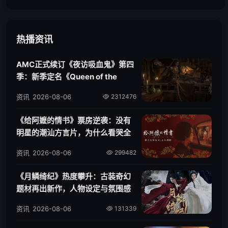
发：15代博士执掌TARDIS，
归！“血龙狂舞”全面爆发，黑
新老影迷无痛追剧入坑指南与
绿两党谁将血洗维斯特洛？
高分单集深度预测
热播资讯
AMC正式续订《夜访吸血鬼》第四
季：新季定名《Queen of the
Damned》，阿卡莎主线开启
资讯
2026-08-06
2312476
《给阿嬷的情书》票房逆袭：没有
明星的潮汕方言片，为什么看哭全
国观众？
资讯
2026-08-06
299482
《月鳞绮纪》热度攀升：古装奇幻
题材再出新作，人物设定与氛围感
成焦点
资讯
2026-08-06
131339