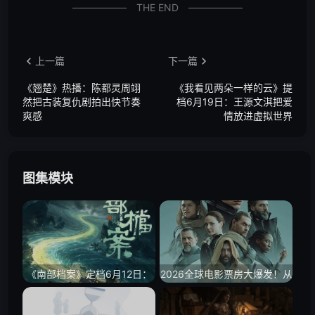
THE END
上一篇
下一篇
《翘楚》热播：陈都灵周翊
《我看见两朵一样的云》提
然把古装复仇剧拍出快节奏
档6月19日：王源文淇把爱
爽感
情放进虚拟世界
图集模块
《南部档案》定档6月12日：
2026全球电影票房大爆发！从
张新成丁禹兮闯入南洋谜局，
《沙丘3》史诗终章到华语悬
南派三叔IP再添新篇
疑黑马，年度必看院线片单盘