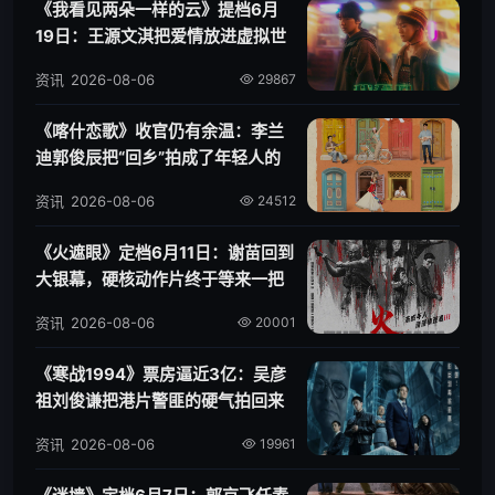
《我看见两朵一样的云》提档6月
19日：王源文淇把爱情放进虚拟世
界
资讯
2026-08-06
29867
《喀什恋歌》收官仍有余温：李兰
迪郭俊辰把“回乡”拍成了年轻人的
第二次出发
资讯
2026-08-06
24512
《火遮眼》定档6月11日：谢苗回到
大银幕，硬核动作片终于等来一把
火
资讯
2026-08-06
20001
《寒战1994》票房逼近3亿：吴彦
祖刘俊谦把港片警匪的硬气拍回来
了
资讯
2026-08-06
19961