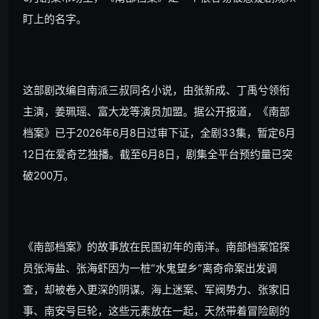
盯上的名字。
这部剧改编自南派三叔同名小说，由张新成、丁禹兮领衔
主演，姜珮瑶、富大龙等演员加盟。据公开报道，《南部
档案》已于2026年6月8日过审下证，全剧33集，暂定6月
12日在爱奇艺独播。截至6月8日，剧集全平台预约量已突
破200万。
《南部档案》的故事放在民国初年的南洋。南部档案馆探
员张海盐、张海虾因为一桩“水鬼望乡”离奇命案出发调
查，却被卷入更深的阴谋。海上迷案、军阀势力、张家旧
事、南安号巨轮，这些元素放在一起，天然带着冒险剧的