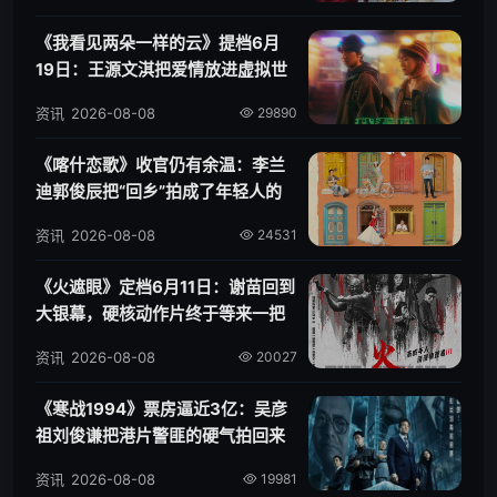
《我看见两朵一样的云》提档6月
19日：王源文淇把爱情放进虚拟世
界
资讯
2026-08-08
29890
《喀什恋歌》收官仍有余温：李兰
迪郭俊辰把“回乡”拍成了年轻人的
第二次出发
资讯
2026-08-08
24531
《火遮眼》定档6月11日：谢苗回到
大银幕，硬核动作片终于等来一把
火
资讯
2026-08-08
20027
《寒战1994》票房逼近3亿：吴彦
祖刘俊谦把港片警匪的硬气拍回来
了
资讯
2026-08-08
19981