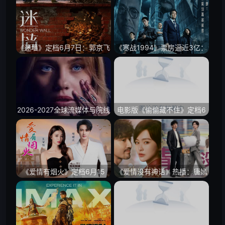
于等来一把火
the Damned》，阿卡莎主线
开启
《迷墙》定档6月7日：郭京飞
《寒战1994》票房逼近3亿：
任素汐把“天降横财”拍成人性
吴彦祖刘俊谦把港片警匪的硬
照妖镜
气拍回来了
2026-2027全球流媒体与院线
电影版《偷偷藏不住》定档6
大盘前瞻：恐怖大师温子仁惊
月12日：毕业季的暗恋故事，
悚新片曝光与网飞硬核太空科
又要回到大银幕
幻定档
《爱情有烟火》定档6月15
《爱情没有神话》热播：唐嫣
日：檀健次王楚然把都市爱情
赵又廷把成年人的爱情拍得更
拉回柴米油盐
清醒了