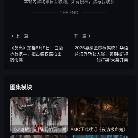
本站内容均来自互联网，如有侵权，请与我联系
THE END
上一篇
下一篇
《莫离》定档6月9日：白鹿
2026戛纳金棕榈揭晓！华语
丞磊携手，把古装权谋拍出
片海外斩获大奖，暑期档“神
宿命感
仙打架”大幕开启
图集模块
《火遮眼》定档6月11日：谢
AMC正式续订《夜访吸血鬼》
苗回到大银幕，硬核动作片终
第四季：新季定名《Queen of