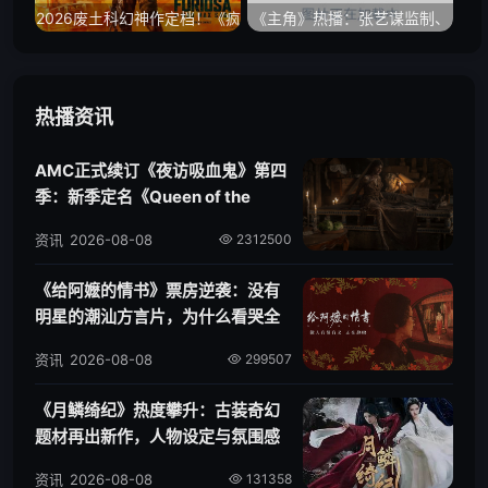
2026废土科幻神作定档！《疯
《主角》热播：张艺谋监制、
狂的麦克斯：荒原》（暂译）
王菲献唱，把秦腔故事唱进观
全新预告爆破全网，硬核美学
众心里
再度震撼回归
热播资讯
AMC正式续订《夜访吸血鬼》第四
季：新季定名《Queen of the
Damned》，阿卡莎主线开启
资讯
2026-08-08
2312500
《给阿嬷的情书》票房逆袭：没有
明星的潮汕方言片，为什么看哭全
国观众？
资讯
2026-08-08
299507
《月鳞绮纪》热度攀升：古装奇幻
题材再出新作，人物设定与氛围感
成焦点
资讯
2026-08-08
131358