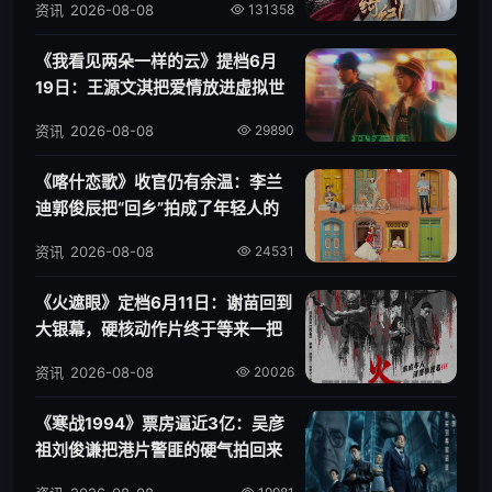
资讯
2026-08-08
131358
《我看见两朵一样的云》提档6月
19日：王源文淇把爱情放进虚拟世
界
资讯
2026-08-08
29890
《喀什恋歌》收官仍有余温：李兰
迪郭俊辰把“回乡”拍成了年轻人的
第二次出发
资讯
2026-08-08
24531
《火遮眼》定档6月11日：谢苗回到
大银幕，硬核动作片终于等来一把
火
资讯
2026-08-08
20026
《寒战1994》票房逼近3亿：吴彦
祖刘俊谦把港片警匪的硬气拍回来
了