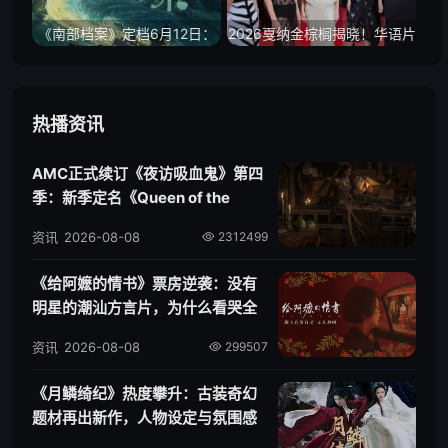
《南部档案》定档6月12日：
2026戛纳金棕榈揭晓！华语片
张新成丁禹兮闯入南洋谜局，
海外斩获大奖，暑期档“神仙打
南派三叔IP再添新篇
架”大幕开启
热播资讯
AMC正式续订《夜访吸血鬼》第四
季：新季定名《Queen of the
Damned》，阿卡莎主线开启
资讯
2026-08-08
2312499
《给阿嬷的情书》票房逆袭：没有
明星的潮汕方言片，为什么看哭全
国观众？
资讯
2026-08-08
299507
《月鳞绮纪》热度攀升：古装奇幻
题材再出新作，人物设定与氛围感
成焦点