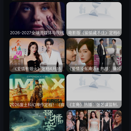
任素汐把“天降横财”拍成人性
吴彦祖刘俊谦把港片警匪的硬
照妖镜
气拍回来了
2026-2027全球流媒体与院线
电影版《偷偷藏不住》定档6
大盘前瞻：恐怖大师温子仁惊
月12日：毕业季的暗恋故事，
悚新片曝光与网飞硬核太空科
又要回到大银幕
幻定档
《爱情有烟火》定档6月15
《爱情没有神话》热播：唐嫣
日：檀健次王楚然把都市爱情
赵又廷把成年人的爱情拍得更
拉回柴米油盐
清醒了
2026废土科幻神作定档！《疯
《主角》热播：张艺谋监制、
狂的麦克斯：荒原》（暂译）
王菲献唱，把秦腔故事唱进观
全新预告爆破全网，硬核美学
众心里
再度震撼回归