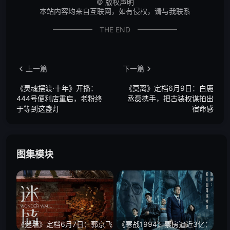
©
版权声明
本站内容均来自互联网，如有侵权，请与我联系
THE END
上一篇
下一篇
《灵魂摆渡·十年》开播：
《莫离》定档6月9日：白鹿
444号便利店重启，老粉终
丞磊携手，把古装权谋拍出
于等到这盏灯
宿命感
图集模块
《迷墙》定档6月7日：郭京飞
《寒战1994》票房逼近3亿：