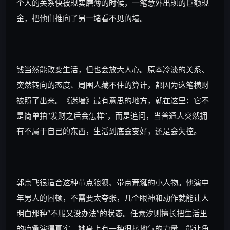
个人的关系快被现实磨薄的时候，一笔意外出现的巨额现
金，把他们推向了另一堵看不见的墙。
钱当然能改变生活，但也会放大人心。原本冷淡的关系、
突然转向的态度、周围人藏不住的算计，都因为这笔横财
被照了出来。《迷墙》最有意思的地方，就在这里：它不
是简单拍“发财之后会怎样”，而是追问，当普通人突然拥
有不属于自己的东西，生活到底会变好，还是会失控。
郭京飞很适合这种带点狼狈、带点荒诞的小人物。他演中
年男人的困顿，不需要太夸张，几个眼神和动作就能让人
明白那种“不服又没办法”的状态。任素汐则擅长把生活里
的疲惫演得真实，她身上有一种很接地气的力量，能让角