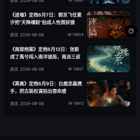
资讯
2026-08-08
19981
《迷墙》定档6月7日：郭京飞任素
汐把“天降横财”拍成人性照妖镜

资讯
2026-08-08
19904
《南部档案》定档6月12日：张新
成丁禹兮闯入南洋谜局，南派三叔
IP再添新篇
资讯
2026-08-08
19827
《莫离》定档6月9日：白鹿丞磊携
手，把古装权谋拍出宿命感
资讯
2026-08-08
19812