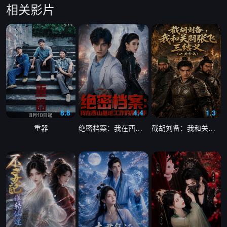
相关影片
8.8
4.4
1.3
重器
绝密档案：我在西山基地工作的那十年
截胡刘备：我和关羽张飞三结义之黄巾篇