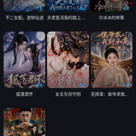
7.8
5.1
4.0
不二女配，逆转仙途
夫君复活我的路上有了心上人
冷冰冰的帝尊
6.2
0.2
6.2
狐落君怀
女主生存守则
花择录：侯爷求我别和离