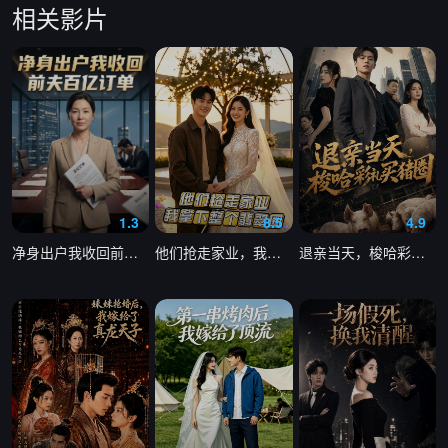
相关影片
1.3
8.5
4.9
净身出户我收回前夫百亿订单
他们抢走家业，我拿下整个翡翠圈
退亲当天，梭哈彩礼买猪圈