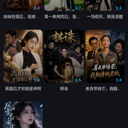
8.3
3.7
2.2
妹妹抢婚后，我嫁给了真龙天子
第一串烤肉后，我嫁给了顶流
一场假死，换我清醒
1.8
2.5
2.8
离婚后才知她是神明
棋诛
善良带锋芒，我翻身做老板