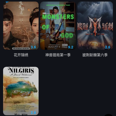
3.6
9.2
2.6
花开锦绣
神兽猎局第一季
披荆斩棘第六季
2.8