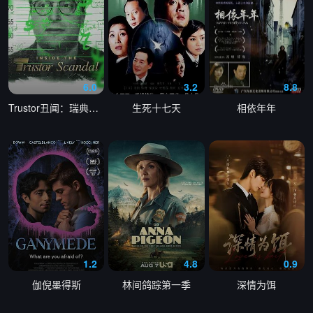
6.0
3.2
8.8
Trustor丑闻：瑞典金融案内幕
生死十七天
相依年年
1.2
4.8
0.9
伽倪墨得斯
林间鸽踪第一季
深情为饵