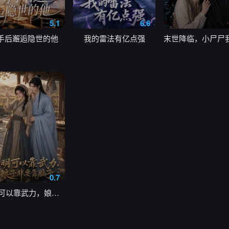
5.1
6.6
手后邂逅隐世的他
我的雷法有亿点强
0.7
明明可以靠武力，娘子非要靠脑子