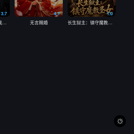
3.7
4.1
1.0
末世降临，小尸尸我呀吸吸吸
无言赐婚
长生狱主：镇守魔教圣女
