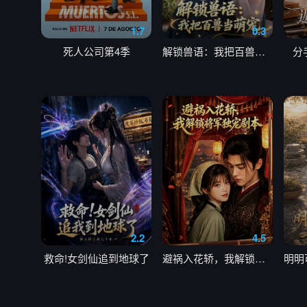
1.7
0.3
死人公司第4季
解锁兽语：我把百兽当萌宠
分
2.2
4.5
救命!女剑仙追到地球了
避祸入花轿，我解锁将军独宠剧本