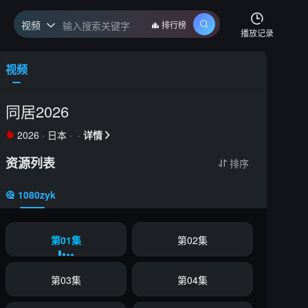
视频
排行榜

播放记录
第01集
视频
弹
幕
第02集
颜
色
同居2026
第03集
2026
·
日本
·
·
详情
第04集


第05集
资源列表
排序

第06集
1080zyk
第07集
第08集
第01集
第02集
第03集
第04集