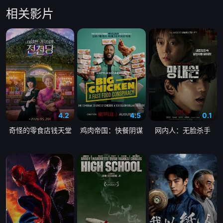
相关影片
4.2
4.5
0.1
奇怪的零食店钱天堂
鸡肉帝国：快餐阴谋
网内人：无脸杀手