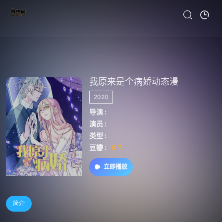
我原来是个病娇动态漫
2020
导演 :
演员 :
类型 :
豆瓣 :
6.7
立即播放
简介