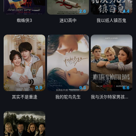
2.6
4.4
蜘蛛侠3
迷幻高中
我以纸人镇百鬼
0.9
9.3
6.6
其实不是重逢
我的鸵鸟先生
我与沃尔特家男孩的生活第三季