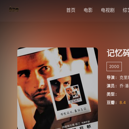
首页
电影
电视剧
综
记忆碎
2000
导演 :
克里
演员 :
乔·
类型 :
豆瓣 :
8.4