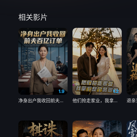
相关影片
1.9
1.2
净身出户我收回前夫百亿订单
他们抢走家业，我拿下整个翡翠圈