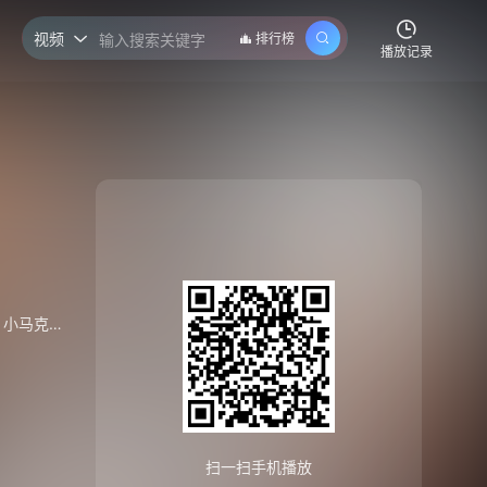
视频
排行榜

播放记录
小马克·布恩
/
托马斯·列农
/
拉什·费加
/
拉里·霍尔登
/
斯蒂芬·
扫一扫手机播放