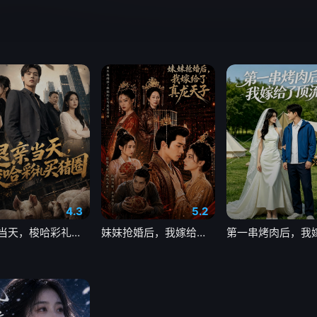
4.3
5.2
退亲当天，梭哈彩礼买猪圈
妹妹抢婚后，我嫁给了真龙天子