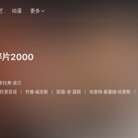
艺
动漫
更多
片2000
斯托弗·诺兰
潘托里亚诺
/
乔雅·福克斯
/
凯瑞-安·莫斯
/
哈里特·桑塞姆·哈里斯
/