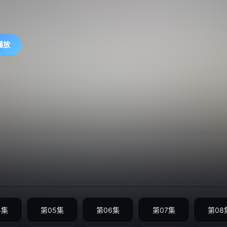
播放
4集
第05集
第06集
第07集
第08