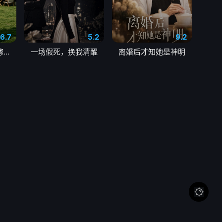
6.7
5.2
9.2
第一串烤肉后，我嫁给了顶流
一场假死，换我清醒
离婚后才知她是神明
