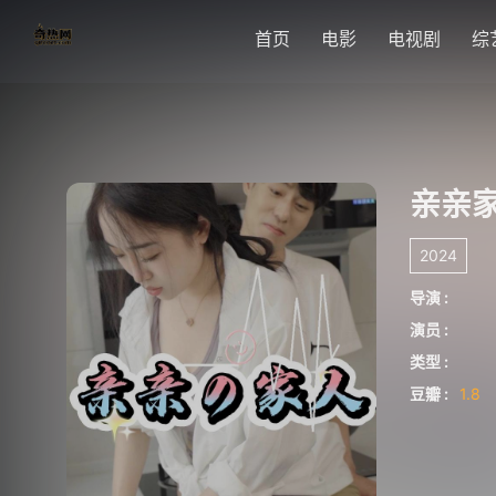
首页
电影
电视剧
综
亲亲
2024
导演 :
演员 :
类型 :
豆瓣 :
1.8