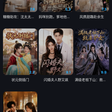
第49集
第50集
第51集
7.8
5.3
7.3
第52集
第53集
第54集
糖糖助攻：沈太太她高不可攀
妈咪别跑，爹地他超听话
风携甜趣赴余生
第55集
第56集
第57集
第58集
第59集
第60集
第61集
第62集
第63集
第64集
第65集
第66集
第67集
第68集
第69集
2.2
9.1
9.9
状元倒插门
闪婚夫人野又飒
满级老祖下山：救妻护女
第70集
第71集
第72集
第73集
第74集
第75集
第76集
第77集
第78集