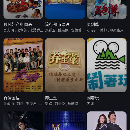
顺风妇产科国语
流行都市粤语
灵剑尊
吴志明 , 宋宣美 , 宋慧乔 , 张真英 , 朴俊亨 , 朴美善 , 朴英奎 , 权伍中 , 李豊运 , 金成恩 , 金素妍 , 鲜于龙女
刘彩玉 , 姚嘉妮 , 安德尊 , 宋芝齡 , 彭慧中 , 林淑敏 , 章志文
kinsen , 关帅 , 冷泉夜月 , 季骜杰 , 张妮 , 柳知萧 , 钟巍
真情国语
养生堂
闹着玩
关海山 , 刘丹 , 刘少君 , 刘恺威 , 卢庆辉 , 张慧仪 , 曾江 , 李司棋 , 罗霖 , 苏玉华 , 苑琼丹 , 蒋志光 , 薛家燕 , 谭倩红 , 邝文珣 , 郑子诚 , 郭少芸 , 黄智贤
刘婧 , 刘洪悦 , 杨雅淇
内详