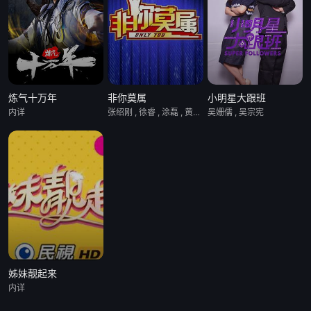
炼气十万年
非你莫属
小明星大跟班
内详
张绍刚 , 徐睿 , 涂磊 , 黄健翔
吴姗儒 , 吴宗宪
姊妹靓起来
内详