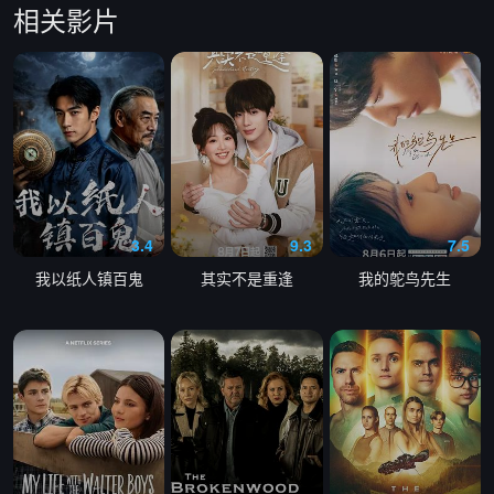
相关影片
第15集
第16集
第17集
第18集
第19集
第20集
3.4
9.3
7.5
我以纸人镇百鬼
其实不是重逢
我的鸵鸟先生