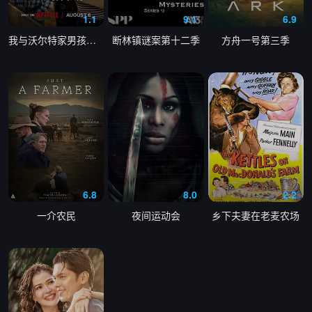
1.1
9.1
6.9
我与沃尔特家男孩的生活第三季
断林镇谜案第十二季
方舟一号第三季
6.8
8.0
2.2
一介农民
夜间运动会
乡下夫妻在老麦农场