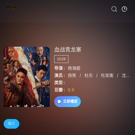
血战青龙寨
2026
导演 :
杨海艇
演员 :
扬笑
/
杜乐
/
杜奕衡
/
沈芳熙
类型 :
豆瓣 :
6.6
立即播放
简介