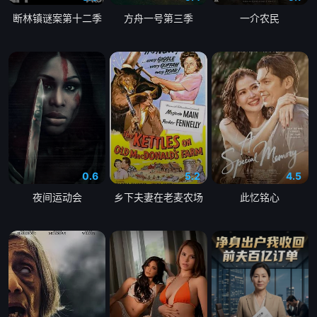
断林镇谜案第十二季
方舟一号第三季
一介农民
0.6
5.2
4.5
夜间运动会
乡下夫妻在老麦农场
此忆铭心