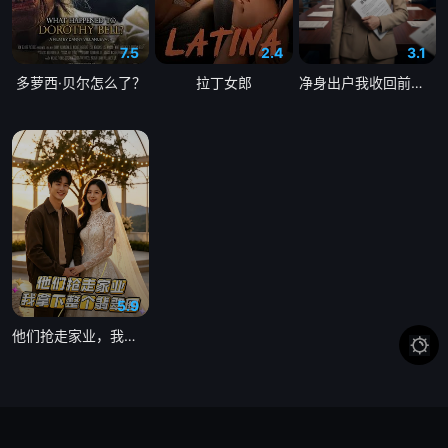
7.5
2.4
3.1
多萝西·贝尔怎么了？
拉丁女郎
净身出户我收回前夫百亿订单
5.9
他们抢走家业，我拿下整个翡翠圈
