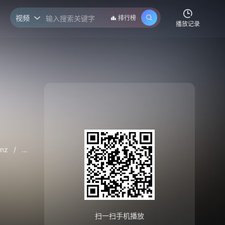
视频
排行榜

播放记录
inz
/
Lawless
/
Lindsay
/
Lofton
/
Lucy
/
Matt
/
Mea
/
扫一扫手机播放