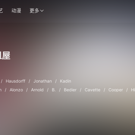
艺
动漫
更多
租屋
/
Hausdorff
/
Jonathan
/
Kadin
on
/
Alonzo
/
Arnold
/
B.
/
Bedier
/
Cavette
/
Cooper
/
H