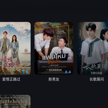
5.8
6.4
爱情正路过
新男友
长歌莫问