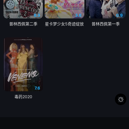
6.3
3.6
0.9
普林西佩第二季
星卡梦少女5奇迹绽放
普林西佩第一季
7.6
毒药2020
