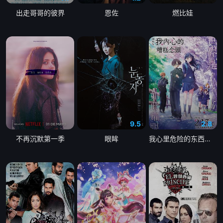
出走哥哥的彼界
恩佐
燃比娃
9.5
2.8
不再沉默第一季
眼眸
我心里危险的东西剧场版