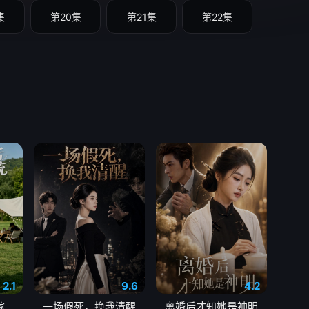
集
第20集
第21集
第22集
2.1
9.6
4.2
第一串烤肉后，我嫁给了顶流
一场假死，换我清醒
离婚后才知她是神明