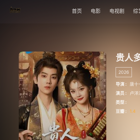
首页
电影
电视剧
综
贵人
2026
导演 :
唐十
演员 :
卢洋
类型 :
豆瓣 :
1.4