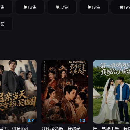
5集
第16集
第17集
第18集
第19
6集
8.7
1.3
退亲当天，梭哈彩礼买猪圈
妹妹抢婚后，我嫁给了真龙天子