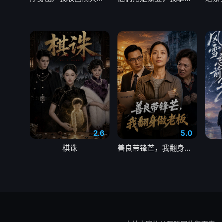
2.6
5.0
棋诛
善良带锋芒，我翻身做老板