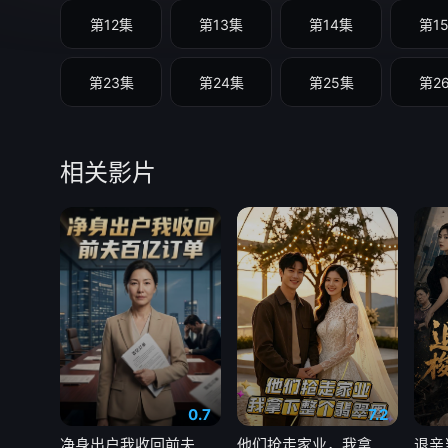
第12集
第13集
第14集
第1
第23集
第24集
第25集
第2
相关影片
0.7
7.2
净身出户我收回前夫百亿订单
他们抢走家业，我拿下整个翡翠圈