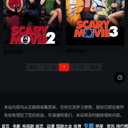
惊声尖笑3
惊声尖笑2
首页
上一页
1
下一页
尾页

本站内容均从互联网收集而来，仅供交流学习使用，版权归原创者所
有如有侵犯了您的权益，尽请通知我们，本站将及时删除侵权内容。
Copyright @ 2026 奇热网_最新电影_热播电视剧_高清影视在线观看
专题
首页
电影
电视剧
综艺
动漫
短剧大全
体育
明星
资讯
排行榜