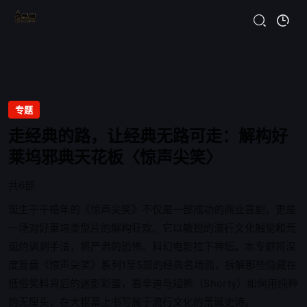
专题
走经典的路，让经典无路可走：解构好
莱坞邪典天花板〈惊声尖笑〉
共6部
诞生于千禧年的《惊声尖笑》不仅是一部成功的商业喜剧，更是
一场对好莱坞类型片的解构狂欢。它以敏锐的流行文化触觉和荒
诞的讽刺手法，将严肃的恐怖、科幻电影拉下神坛。本专题将深
度复盘《惊声尖笑》系列1至5部的经典名场面，拆解那些隐藏在
低俗笑料背后的迷影彩蛋，看辛迪与短裤（Shorty）如何用纯粹
的无厘头，在大银幕上书写属于流行文化的荒诞史诗。