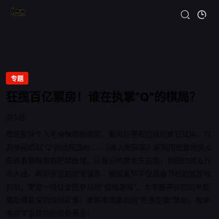
专题
狂揽百亿票房！谁在执掌“Q”的棋局？
共3部
思诺那抹令人毛骨悚然的微笑、秦风在善恶边缘的疯狂试探、以
及神秘组织“Q”的终极面纱……《唐人街探案》系列用密集的笑点
包裹着最极致的犯罪推理。从曼谷的黄金失窃案，到纽约的五行
杀人法，再到东京的密室谋杀，唐探系列不仅是春节档的票房收
割机，更是一场让全民参与的“烧脑游戏”。本专题带你挖出电影
里隐藏最深的暗线彩蛋，重新审视秦风的“完美犯罪”梦想，看穿
唐探宇宙背后的终极悬念！