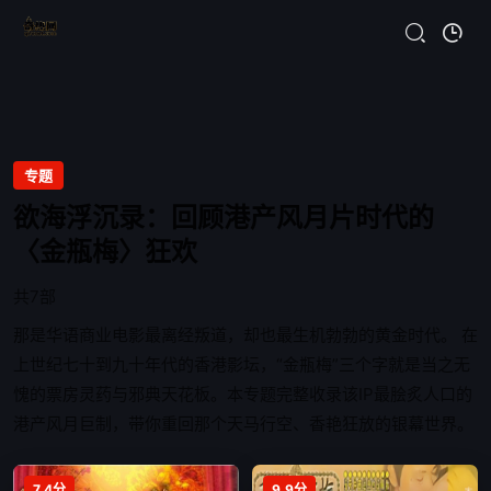
专题
欲海浮沉录：回顾港产风月片时代的
〈金瓶梅〉狂欢
共7部
那是华语商业电影最离经叛道，却也最生机勃勃的黄金时代。 在
上世纪七十到九十年代的香港影坛，“金瓶梅”三个字就是当之无
愧的票房灵药与邪典天花板。本专题完整收录该IP最脍炙人口的
港产风月巨制，带你重回那个天马行空、香艳狂放的银幕世界。
7.4分
9.9分