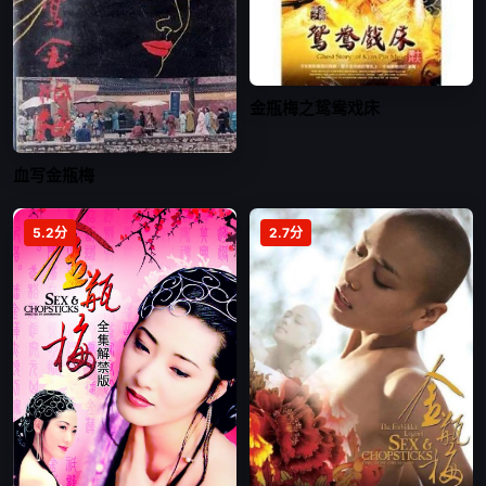
金瓶梅之鸳鸯戏床
血写金瓶梅
5.2分
2.7分