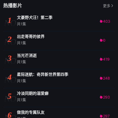
热播影片
更多
文豪野犬汪！第二季
1
NO
403

共1集
出走哥哥的彼界
2
NO
0

共1集
当光芒消逝
3
NO
419

共1集
星际迷航：奇异新世界第四季
4
NO
248

共1集
冷淡同期的溺爱癖
5
NO
293

共1集
做我的专属队友
6
NO
297
