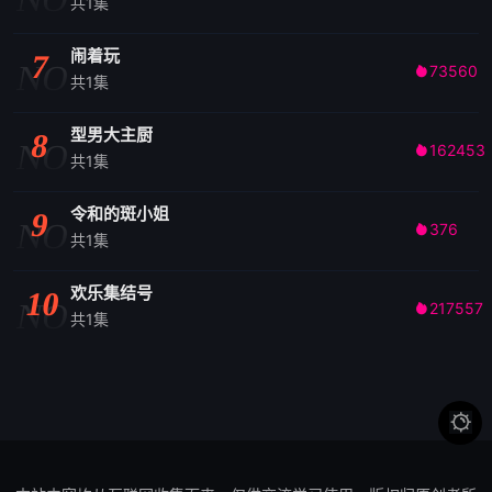
共1集
闹着玩
7
NO
73560

共1集
型男大主厨
8
NO
162453

共1集
令和的斑小姐
9
NO
376

共1集
欢乐集结号
10
NO
217557

共1集
